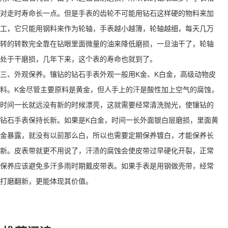
对走时寿命长一点。但是手表的齿轮不可能用钻石这样硬的物料来加
工，它只能用钢料来作为轮轴，手表越小越簿，轮轴越细，每天几万
转的转数完全靠在钻眼里面微量的油来降低磨损，一旦油干了，轮轴
处于干磨损，几年下来，这个表的寿命也就到了。
三、外观保养。镶钻的钻石手表外观一般用K金、K白金，高级动物皮
料。K金尽管主要原料是黄金，但人手上的汗是酸性加上空气的腐蚀，
时间一长就远没有新的时候漂亮，这就需要经常清洗抛光，使镶钻的
钻石手表保持长新。如果是K白金，时间一长外面银白层磨损，里面黄
金暴露，就没有以前那么白，所以也需要定期保养镀白，才能保养长
新。皮表带就更不用说了，汗渍的腐蚀会使皮带过早硬化开裂，正常
保养应该避免多汗多雨时期戴皮带表。如果手表是用钢做壳带，经常
打磨翻新，更能体现其价值。