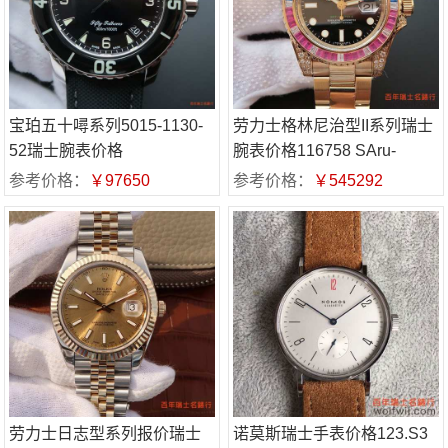
宝珀五十噚系列5015-1130-
劳力士格林尼治型II系列瑞士
52瑞士腕表价格
腕表价格116758 SAru-
78208
参考价格：
￥97650
参考价格：
￥545292
劳力士日志型系列报价瑞士
诺莫斯瑞士手表价格123.S3